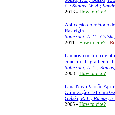
C.; Santos, W. A.; Sandri
2013 -
How to cite?
Aplicação do método do
Rastrigin
Soterroni, A. C.; Galski
2011 -
How to cite?
-
Re
Um novo método de otim
conceito de gradiente di
Soterroni, A. C.; Ramos,
2008 -
How to cite?
Uma Nova Versão Apri
Otimização Extrema Ge
Galski, R. L.; Ramos, F.
2005 -
How to cite?