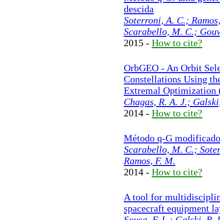
descida
Soterroni, A. C.; Ramos,
Scarabello, M. C.; Gouv
2015 -
How to cite?
OrbGEO - An Orbit Selec
Constellations Using th
Extremal Optimization
Chagas, R. A. J.; Galski,
2014 -
How to cite?
Método q-G modificad
Scarabello, M. C.; Soter
Ramos, F. M.
2014 -
How to cite?
A tool for multidiscipli
spacecraft equipment la
Sousa, F. L.; Galski, R. 