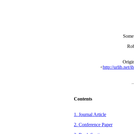
Some 
Rob
Origi
<
http://urlib.n
Contents
1. Journal Article
2. Conference Paper