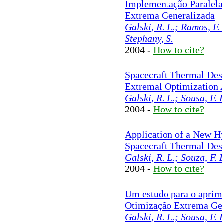
Implementação Paralel
Extrema Generalizada
Galski, R. L.; Ramos, F. 
Stephany, S.
2004 -
How to cite?
Spacecraft Thermal Des
Extremal Optimization
Galski, R. L.; Sousa, F.
2004 -
How to cite?
Application of a New Hy
Spacecraft Thermal Des
Galski, R. L.; Souza, F.
2004 -
How to cite?
Um estudo para o apri
Otimização Extrema Gen
Galski, R. L.; Sousa, F.