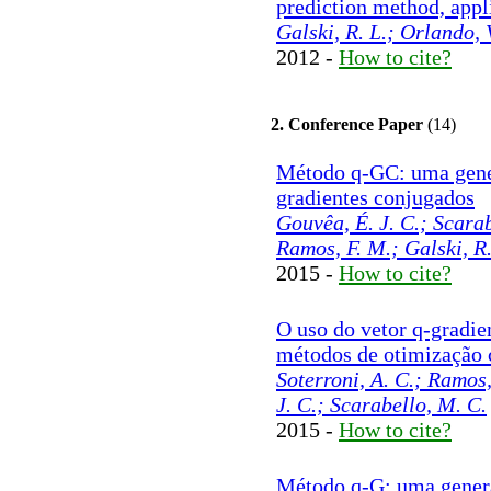
prediction method, appl
Galski, R. L.; Orlando, 
2012 -
How to cite?
2. Conference Paper
(14)
Método q-GC: uma gene
gradientes conjugados
Gouvêa, É. J. C.; Scarab
Ramos, F. M.; Galski, R.
2015 -
How to cite?
O uso do vetor q-gradi
métodos de otimização 
Soterroni, A. C.; Ramos,
J. C.; Scarabello, M. C.
2015 -
How to cite?
Método q-G: uma gener