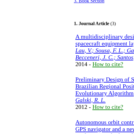
3. Book Section
1. Journal Article
(3)
A multidisciplinary desi
spacecraft equipment l
Lau, V.; Sousa, F. L.; Ga
Becceneri, J. C.; Santos,
2014 -
How to cite?
Preliminary Design of Sa
Brazilian Regional Pos
Evolutionary Algorithm
Galski, R. L.
2012 -
How to cite?
Autonomous orbit contro
GPS navigator and a new