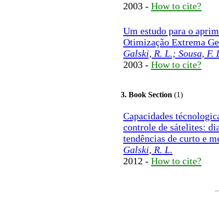
2003 -
How to cite?
Um estudo para o apri
Otimização Extrema Ge
Galski, R. L.; Sousa, F.
2003 -
How to cite?
3. Book Section
(1)
Capacidades técnologic
controle de sátelites: di
tendências de curto e m
Galski, R. L.
2012 -
How to cite?