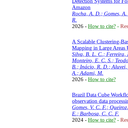
Detection Systems for For
Amazon
Rocha, A. D.; Gomes, A. R
R.
2026 -
How to cite?
-
Res
A Scalable Clustering-Ba
Mapping in Large Areas U
Silva, B. L. C.; Ferreira,
Monteiro, E. C. S.; Teodor
B.; Inácio, R. D.; Aluvei
A.; Adami, M.
2026 -
How to cite?
Brazil Data Cube Workflo
observation data processi
Gomes, V. C. F.; Queiroz,
E.; Barbosa, C. C. F.
2024 -
How to cite?
-
Res