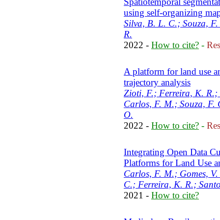
Spatiotemporal segmentati
using self-organizing ma
Silva, B. L. C.; Souza, F.
R.
2022 -
How to cite?
-
Res
A platform for land use a
trajectory analysis
Zioti, F.; Ferreira, K. R.
Carlos, F. M.; Souza, F. 
O.
2022 -
How to cite?
-
Res
Integrating Open Data C
Platforms for Land Use a
Carlos, F. M.; Gomes, V. 
C.; Ferreira, K. R.; Sant
2021 -
How to cite?