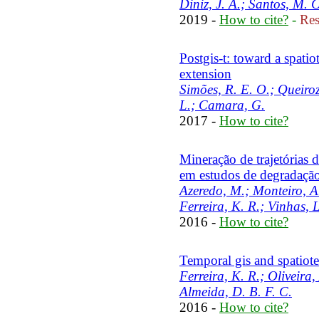
Diniz, J. A.; Santos, M. C
2019 -
How to cite?
-
Res
Postgis-t: toward a spati
extension
Simões, R. E. O.; Queiroz
L.; Camara, G.
2017 -
How to cite?
Mineração de trajetórias 
em estudos de degradação 
Azeredo, M.; Monteiro, A.
Ferreira, K. R.; Vinhas, L
2016 -
How to cite?
Temporal gis and spatiot
Ferreira, K. R.; Oliveira,
Almeida, D. B. F. C.
2016 -
How to cite?