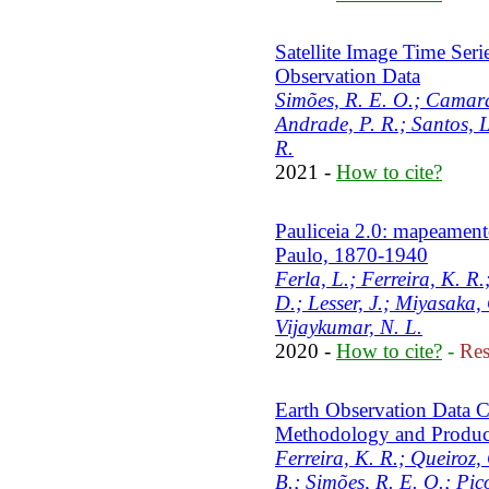
Satellite Image Time Seri
Observation Data
Simões, R. E. O.; Camara
Andrade, P. R.; Santos, L
R.
2021 -
How to cite?
Pauliceia 2.0: mapeamento
Paulo, 1870-1940
Ferla, L.; Ferreira, K. R.
D.; Lesser, J.; Miyasaka,
Vijaykumar, N. L.
2020 -
How to cite?
-
Res
Earth Observation Data C
Methodology and Produc
Ferreira, K. R.; Queiroz,
B.; Simões, R. E. O.; Pic