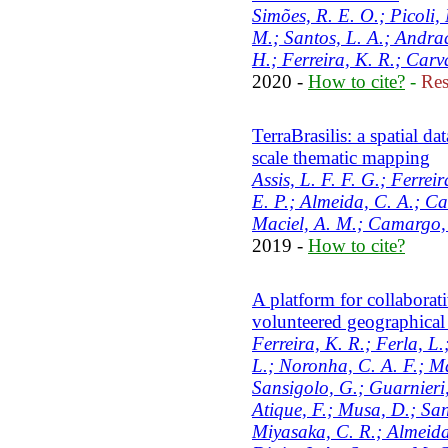
Simões, R. E. O.; Picoli,
M.; Santos, L. A.; Andrad
H.; Ferreira, K. R.; Carv
2020 -
How to cite?
-
Res
TerraBrasilis: a spatial dat
scale thematic mapping
Assis, L. F. F. G.; Ferrei
E. P.; Almeida, C. A.; Ca
Maciel, A. M.; Camargo,
2019 -
How to cite?
A platform for collaborati
volunteered geographical
Ferreira, K. R.; Ferla, L
L.; Noronha, C. A. F.; M
Sansigolo, G.; Guarnieri
Atique, F.; Musa, D.; Sant
Miyasaka, C. R.; Almeida