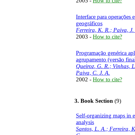
2005 -
How to cite?
Interface para operações 
geográficos
Ferreira, K. R.; Paiva, J
2003 -
How to cite?
Programação genérica apl
agrupamento (versão fina
Queiroz, G. R.; Vinhas, L
Paiva, C. J. A.
2002 -
How to cite?
3. Book Section
(9)
Self-organizing maps in e
analysis
Santos, L. A.; Ferreira, 