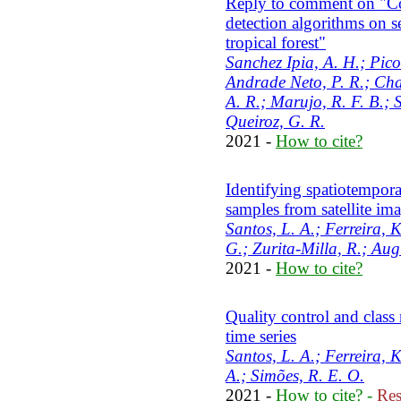
Reply to comment on "Co
detection algorithms on 
tropical forest"
Sanchez Ipia, A. H.; Pico
Andrade Neto, P. R.; Chav
A. R.; Marujo, R. F. B.; 
Queiroz, G. R.
2021 -
How to cite?
Identifying spatiotempora
samples from satellite ima
Santos, L. A.; Ferreira, 
G.; Zurita-Milla, R.; Aug
2021 -
How to cite?
Quality control and class 
time series
Santos, L. A.; Ferreira, 
A.; Simões, R. E. O.
2021 -
How to cite?
-
Res