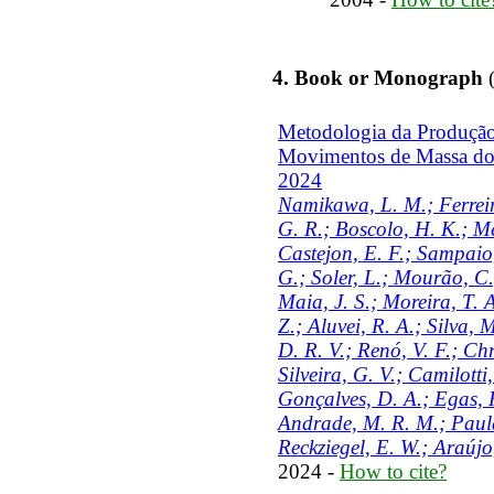
4. Book or Monograph
(
Metodologia da Produção
Movimentos de Massa do
2024
Namikawa, L. M.; Ferreira
G. R.; Boscolo, H. K.; Me
Castejon, E. F.; Sampaio,
G.; Soler, L.; Mourão, C
Maia, J. S.; Moreira, T. 
Z.; Aluvei, R. A.; Silva,
D. R. V.; Renó, V. F.; Chr
Silveira, G. V.; Camilotti,
Gonçalves, D. A.; Egas, H
Andrade, M. R. M.; Paula
Reckziegel, E. W.; Araújo,
2024 -
How to cite?