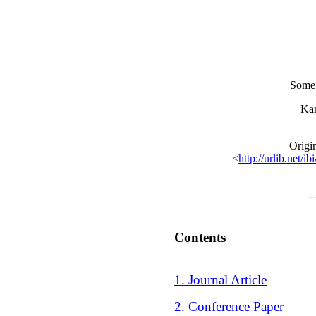
Some 
Kar
Origi
<
http://urlib.n
Contents
1. Journal Article
2. Conference Paper