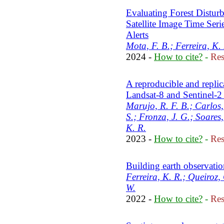
Evaluating Forest Distur
Satellite Image Time Ser
Alerts
Mota, F. B.; Ferreira, K.
2024 -
How to cite?
-
Res
A reproducible and repli
Landsat-8 and Sentinel-2
Marujo, R. F. B.; Carlos,
S.; Fronza, J. G.; Soares,
K. R.
2023 -
How to cite?
-
Res
Building earth observati
Ferreira, K. R.; Queiroz,
W.
2022 -
How to cite?
-
Res