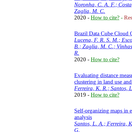
Noronha, C. A. F.; Costa,
Zaglia, M. C.
2020 -
How to cite?
-
Res
Brazil Data Cube Cloud
Lucena, F. R. S. M.; Esco
B.; Zaglia, M. C.; Vinhas
R.
2020 -
How to cite?
Evaluating distance measu
clustering in land use an
Ferreira, K. R.; Santos, L
2019 -
How to cite?
Self-organizing maps in e
analysis
Santos, L. A.; Ferreira, 
G.