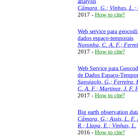
analysis
Câmara, G.; Vinhas, L.; Q
2017 -
How to cite?
Web service para geocodi
dados espaço-temporais
Noronha, C. A. F.; Ferrei
2017 -
How to cite?
Web Service para Geocod
de Dados Espaço-Tempor
Sansigolo, G.; Ferreira, 
C. A. F.; Martinez, J. F. 
2017 -
How to cite?
Big earth observation data
Câmara, G.; Assis, L. F. 
R.; Llapa, E.; Vinhas, L.
2016 -
How to cite?