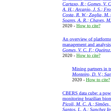
Cartaxo, R.; Gomes, V. C.
A. H.; Arcanjo, J. S.; Fr
Costa, R. W.; Zaglia, M. C
Soares, A. R.; Chaves, M
2020 -
How to cite?
An overview of platforms 
management and analysis
Gomes, V. C. F.; Queiroz,
2020 -
How to cite?
Mining partners in tr
Monteiro, D. V.; San
2020 -
How to cite?
CBERS data cube: a powe
monitoring brazilian bio
Picoli, M. C. A.; Simões,
Santos, L. A.; Sanchez Ip