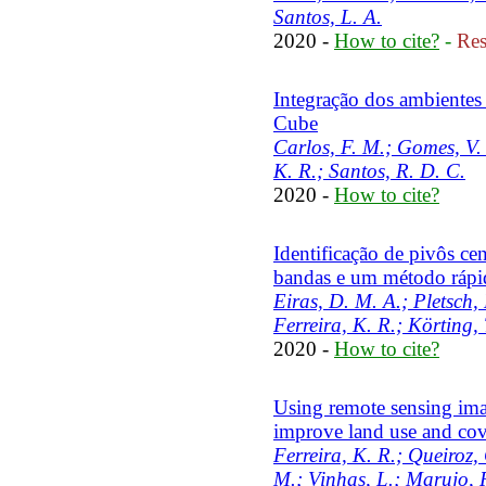
Santos, L. A.
2020 -
How to cite?
-
Res
Integração dos ambientes
Cube
Carlos, F. M.; Gomes, V. 
K. R.; Santos, R. D. C.
2020 -
How to cite?
Identificação de pivôs ce
bandas e um método rápi
Eiras, D. M. A.; Pletsch,
Ferreira, K. R.; Körting, 
2020 -
How to cite?
Using remote sensing ima
improve land use and co
Ferreira, K. R.; Queiroz
M.; Vinhas, L.; Marujo, R