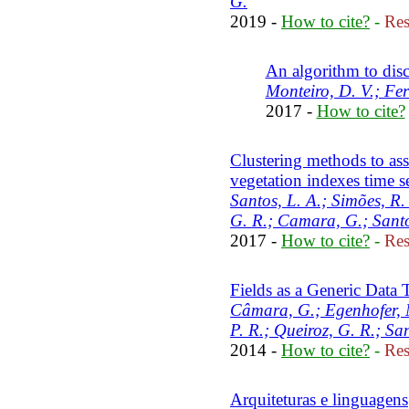
G.
2019 -
How to cite?
-
Res
An algorithm to disco
Monteiro, D. V.; Fer
2017 -
How to cite?
Clustering methods to as
vegetation indexes time se
Santos, L. A.; Simões, R.
G. R.; Camara, G.; Santo
2017 -
How to cite?
-
Res
Fields as a Generic Data 
Câmara, G.; Egenhofer, M
P. R.; Queiroz, G. R.; San
2014 -
How to cite?
-
Res
Arquiteturas e linguagens