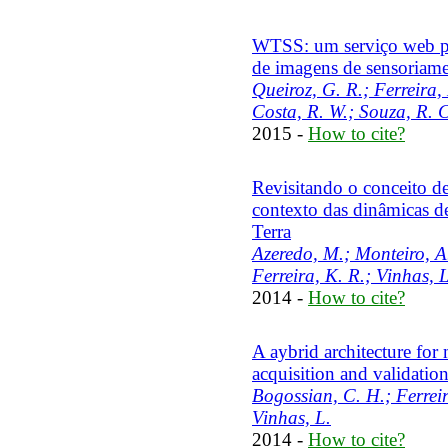
WTSS: um serviço web par
de imagens de sensoriam
Queiroz, G. R.; Ferreira,
Costa, R. W.; Souza, R. 
2015 -
How to cite?
Revisitando o conceito de
contexto das dinâmicas d
Terra
Azeredo, M.; Monteiro, A.
Ferreira, K. R.; Vinhas, L
2014 -
How to cite?
A aybrid architecture for
acquisition and validatio
Bogossian, C. H.; Ferreir
Vinhas, L.
2014 -
How to cite?