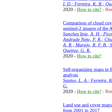
I. D.; Ferreira, K. R.; Qu
2020 -
How to cite?
-
Res
Comparison of cloud cove
sentinel-2 images of the 
Sanchez Ipia, A. H.; Pico
Andrade Neto, P. R.; Chav
A. R.; Marujo, R. F. B.; 
Queiroz, G. R.
2020 -
How to cite?
Self-organizing maps in E
analysis
Santos, L. A.; Ferreira, 
G.
2020 -
How to cite?
-
Res
Land use and cover maps 
from 2001 to 2017