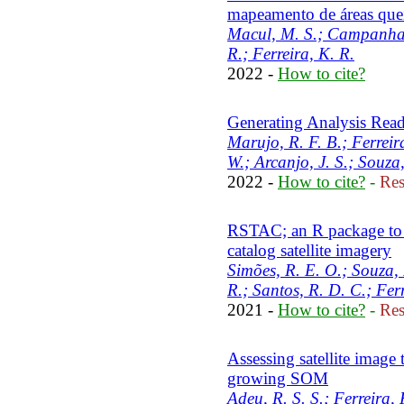
mapeamento de áreas qu
Macul, M. S.; Campanharo
R.; Ferreira, K. R.
2022 -
How to cite?
Generating Analysis Read
Marujo, R. F. B.; Ferreir
W.; Arcanjo, J. S.; Souza
2022 -
How to cite?
-
Res
RSTAC; an R package to a
catalog satellite imagery
Simões, R. E. O.; Souza, 
R.; Santos, R. D. C.; Ferr
2021 -
How to cite?
-
Res
Assessing satellite image 
growing SOM
Adeu, R. S. S.; Ferreira,