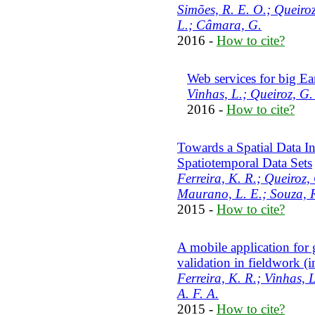
Simões, R. E. O.; Queiroz
L.; Câmara, G.
2016 -
How to cite?
Web services for big Ea
Vinhas, L.; Queiroz, G.
2016 -
How to cite?
Towards a Spatial Data In
Spatiotemporal Data Sets
Ferreira, K. R.; Queiroz,
Maurano, L. E.; Souza, R
2015 -
How to cite?
A mobile application for 
validation in fieldwork (i
Ferreira, K. R.; Vinhas, 
A. F. A.
2015 -
How to cite?