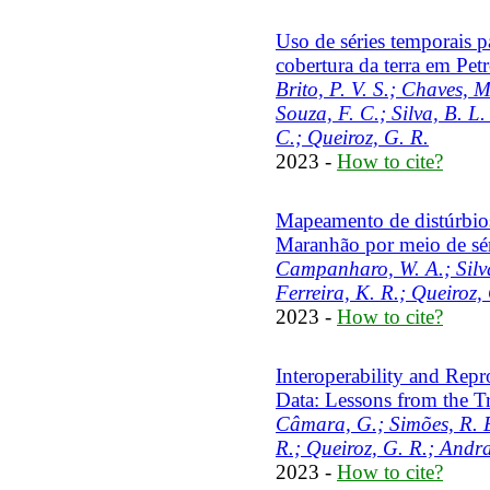
Uso de séries temporais pa
cobertura da terra em Pe
Brito, P. V. S.; Chaves, M
Souza, F. C.; Silva, B. L.
C.; Queiroz, G. R.
2023 -
How to cite?
Mapeamento de distúrbios
Maranhão por meio de sér
Campanharo, W. A.; Silva
Ferreira, K. R.; Queiroz,
2023 -
How to cite?
Interoperability and Rep
Data: Lessons from the T
Câmara, G.; Simões, R. E.
R.; Queiroz, G. R.; Andra
2023 -
How to cite?