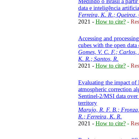
Medindo o Brasil a partir
data e inteligência artificia
Ferreira, K. R.; Queiroz,
2021 -
How to cite?
-
Res
Accessing and processing 
cubes with the open data
Gomes, V. C. F.; Carlos, 
K. R.; Santos, R.
2021 -
How to cite?
-
Res
Evaluating the impact
atmospheric correction a
Sentinel-2/MSI data over a
territory
Marujo, R. F. B.; Fronza,
R.; Ferreira, K. R.
2021 -
How to cite?
-
Res