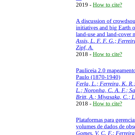
2019 -
How to cite?
A discussion of crowdsou
initiatives and big Earth 
land-use and land-cover 
Assis, L. F. F. G.; Ferrei
Zipf, A.
2018 -
How to cite?
Pauliceia 2.0 mapeamento
Paulo (1870-1940)
Ferla, L.; Ferreira, K. R
L.; Noronha, C. A. F.; S
Britt, A.; Miyasaka, C.; L
2018 -
How to cite?
Plataformas para gerencia
volumes de dados de obse
Gomes, V. C. F.; Ferreira