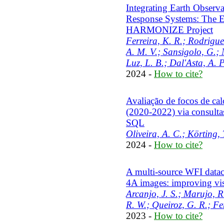
Integrating Earth Observ
Response Systems: The
HARMONIZE Project
Ferreira, K. R.; Rodrigue
A. M. V.; Sansigolo, G.; 
Luz, L. B.; Dal'Asta, A. 
2024 -
How to cite?
Avaliação de focos de ca
(2020-2022) via consulta
SQL
Oliveira, A. C.; Körting, 
2024 -
How to cite?
A multi-source WFI dat
4A images: improving visu
Arcanjo, J. S.; Marujo, R
R. W.; Queiroz, G. R.; Fe
2023 -
How to cite?