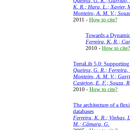
Queiroz, G. R.; Garrido, J
K. R.; Hara, L.; Xavier, 
Monteiro, A. M. V.; Souz
2011 -
How to cite?
Towards a Dynamic
Ferreira, K. R.; Ca
2010 -
How to cite?
TerraLib 5.0: Supporting
Queiroz, G. R.; Ferreira,
Monteiro, A. M. V.; Garri
Castejon, E. F.; Souza, R
2010 -
How to cite?
The architecture of a flex
databases
Ferreira, K. R.; Vinhas, 
M.; Câmara, G.