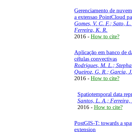
Gerenciamento de nuvem
a extensao PointCloud p
Gomes, V. C. F.; Sato, L.
Ferreira, K. R.
2016 -
How to cite?
Aplicação em banco de dad
células convectivas
Rodrigues, M. L.; Stephan
Queiroz, G. R.; Garcia, J.
2016 -
How to cite?
Spatiotemporal data repr
Santos, L. A.; Ferreira,
2016 -
How to cite?
PostGIS-T: towards a spa
extension