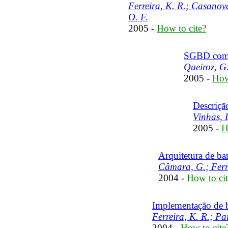
Ferreira, K. R.; Casanova
O. F.
2005 -
How to cite?
SGBD com e
Queiroz, G.
2005 -
How
Descriçã
Vinhas, L
2005 -
H
Arquitetura de ba
Câmara, G.; Ferre
2004 -
How to cit
Implementação de b
Ferreira, K. R.; Pai
2004 -
How to cite