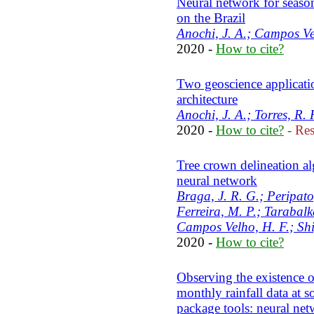
Neural network for season
on the Brazil
Anochi, J. A.; Campos Ve
2020 -
How to cite?
Two geoscience applicati
architecture
Anochi, J. A.; Torres, R.
2020 -
How to cite?
-
Res
Tree crown delineation a
neural network
Braga, J. R. G.; Peripato
Ferreira, M. P.; Tarabalk
Campos Velho, H. F.; Shi
2020 -
How to cite?
Observing the existence o
monthly rainfall data at s
package tools: neural ne