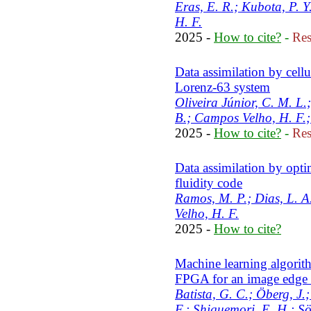
Eras, E. R.; Kubota, P. Y
H. F.
2025 -
How to cite?
-
Res
Data assimilation by cell
Lorenz-63 system
Oliveira Júnior, C. M. L.
B.; Campos Velho, H. F.; 
2025 -
How to cite?
-
Res
Data assimilation by opti
fluidity code
Ramos, M. P.; Dias, L. A
Velho, H. F.
2025 -
How to cite?
Machine learning algorith
FPGA for an image edge 
Batista, G. C.; Öberg, J
F.; Shiguemori, E. H.; Sö