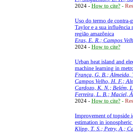
2024 -
How to cite?
-
Res
Uso do termo de contra-gr
Taylor e a sua influência
região amazônica
Eras, E. R.; Campos Velh
2024 -
How to cite?
Urban heat island and elec
machine learning in metro
França, G. B.; Almeida, V
Campos Velho, H. F.; Alm
Cardozo, K. N.; Belém, L.
Ferreira, L. B.; Maciel, Á
2024 -
How to cite?
-
Res
Improvement of topside 
estimation in ionospheric
Klipp, T. S.; Petry, A.; 