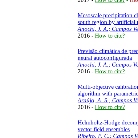
Mesoscale precipitation cl
south region by artificial
Anochi, J. A.; Campos Ve
2016 -
How to cite?
Previsão climática de prec
neural autoconfigurada
Anochi, J. A.; Campos Ve
2016 -
How to cite?
Multi-objective calibrati
algorithm with parametric 
Araújo, A. S.; Campos Ve
2016 -
How to cite?
Helmholtz-Hodge decompo
vector field ensembles
Ribeiro, P. C.; Campos V