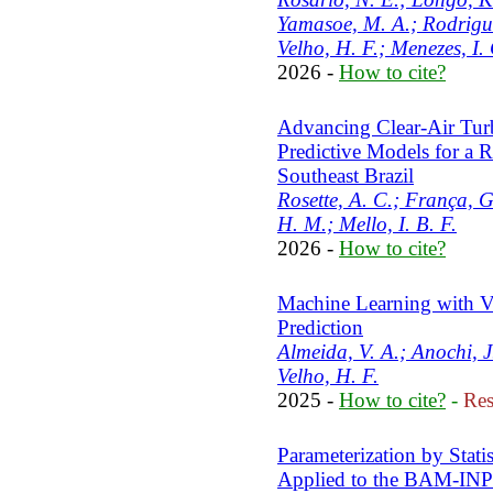
Yamasoe, M. A.; Rodrigu
Velho, H. F.; Menezes, I.
2026 -
How to cite?
Advancing Clear-Air Tur
Predictive Models for a R
Southeast Brazil
Rosette, A. C.; França, 
H. M.; Mello, I. B. F.
2026 -
How to cite?
Machine Learning with V
Prediction
Almeida, V. A.; Anochi, J
Velho, H. F.
2025 -
How to cite?
-
Res
Parameterization by Stati
Applied to the BAM-INP