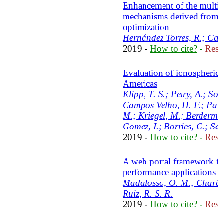
Enhancement of the multi-
mechanisms derived from
optimization
Hernández Torres, R.; Ca
2019 -
How to cite?
-
Res
Evaluation of ionospheri
Americas
Klipp, T. S.; Petry, A.; S
Campos Velho, H. F.; Pau
M.; Kriegel, M.; Berderm
Gomez, I.; Borries, C.; Sa
2019 -
How to cite?
-
Res
A web portal framework f
performance applications
Madalosso, O. M.; Charã
Ruiz, R. S. R.
2019 -
How to cite?
-
Res