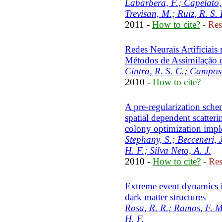
Labarbera, F.; Capelato,
Trevisan, M.; Ruiz, R. S. 
2011 -
How to cite?
-
Res
Redes Neurais Artificiai
Métodos de Assimilação 
Cintra, R. S. C.; Campos
2010 -
How to cite?
A pre-regularization sche
spatial dependent scatter
colony optimization imp
Stephany, S.; Becceneri, 
H. F.; Silva Neto, A. J.
2010 -
How to cite?
-
Res
Extreme event dynamics i
dark matter structures
Rosa, R. R.; Ramos, F. M
H. F.