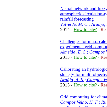
Neural network and fuzzy 
atmospheric circulation-ty
rainfall forecasting
Valverde, M. C.; Araujo,
2014 -
How to cite?
-
Res
Challenges for mesoscale
experimental grid compu
Almeida, E. S.; Campos Ve
2013 -
How to cite?
-
Res
Calibrating an hydrologi
strategy for multi-objecti
Araújo, A. S.; Campos Ve
2013 -
How to cite?
-
Res
Grid computing for clima
Campos Velho, H. F.; Rui