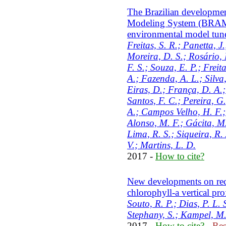
The Brazilian developme
Modeling System (BRAMS
environmental model tuned
Freitas, S. R.; Panetta, J
Moreira, D. S.; Rosário, 
F. S.; Souza, E. P.; Frei
A.; Fazenda, A. L.; Silva
Eiras, D.; França, D. A.;
Santos, F. C.; Pereira, 
A.; Campos Velho, H. F.; 
Alonso, M. F.; Gácita, M.
Lima, R. S.; Siqueira, R. 
V.; Martins, L. D.
2017 -
How to cite?
New developments on reco
chlorophyll-a vertical prof
Souto, R. P.; Dias, P. L.
Stephany, S.; Kampel, M
2017 -
How to cite?
-
Res