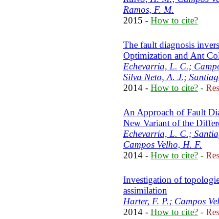
Ramos, F. M.
2015 -
How to cite?
The fault diagnosis inve
Optimization and Ant Col
Echevarria, L. C.; Campos
Silva Neto, A. J.; Santiag
2014 -
How to cite?
-
Res
An Approach of Fault Dia
New Variant of the Diffe
Echevarria, L. C.; Santiag
Campos Velho, H. F.
2014 -
How to cite?
-
Res
Investigation of topologi
assimilation
Harter, F. P.; Campos Vel
2014 -
How to cite?
-
Res