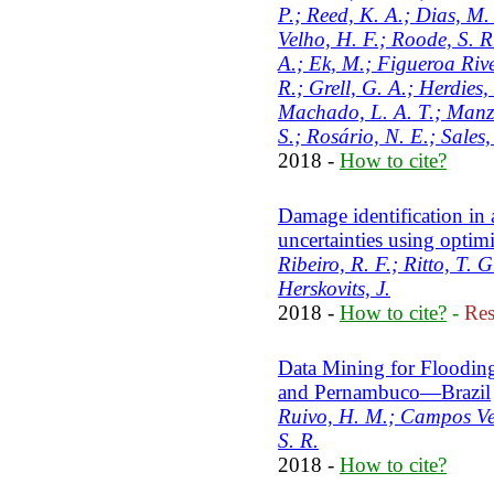
P.; Reed, K. A.; Dias, M.
Velho, H. F.; Roode, S. R
A.; Ek, M.; Figueroa River
R.; Grell, G. A.; Herdies,
Machado, L. A. T.; Manzi,
S.; Rosário, N. E.; Sales
2018 -
How to cite?
Damage identification in
uncertainties using optim
Ribeiro, R. F.; Ritto, T.
Herskovits, J.
2018 -
How to cite?
-
Res
Data Mining for Flooding
and Pernambuco—Brazil
Ruivo, H. M.; Campos Vel
S. R.
2018 -
How to cite?