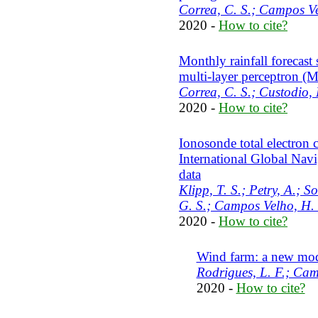
Correa, C. S.; Campos Ve
2020 -
How to cite?
Monthly rainfall forecast
multi-layer perceptron (
Correa, C. S.; Custodio,
2020 -
How to cite?
Ionosonde total electron 
International Global Navi
data
Klipp, T. S.; Petry, A.; S
G. S.; Campos Velho, H. 
2020 -
How to cite?
Wind farm: a new mo
Rodrigues, L. F.; Camp
2020 -
How to cite?