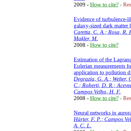
2009 -
How to cite?
-
Res
Evidence of turbulence-li
galaxy-sized dark matter 
Caretta, C. A.; Rosa, R. 
Makler, M.
2008 -
How to cite?
Estimation of the Lagra
Eulerian measurements fo
application to pollution 
Degrazia, G. A.; Welter, G
C.; Roberti, D. R.; Aceve
Campos Velho, H. F.
2008 -
How to cite?
-
Res
Neural networks in aurora
Härter, F. P.; Campos Vel
A. C. L.