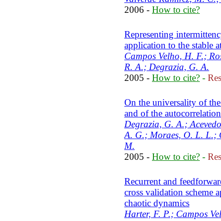
2006 -
How to cite?
Representing intermittenc
application to the stable
Campos Velho, H. F.; Ros
R. A.; Degrazia, G. A.
2005 -
How to cite?
-
Res
On the universality of the
and of the autocorrelatio
Degrazia, G. A.; Acevedo
A. G.; Moraes, O. L. L.;
M.
2005 -
How to cite?
-
Res
Recurrent and feedforwar
cross validation scheme ap
chaotic dynamics
Harter, F. P.; Campos Vel