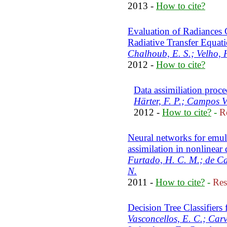
2013 -
How to cite?
Evaluation of Radiances 
Radiative Transfer Equat
Chalhoub, E. S.; Velho, H
2012 -
How to cite?
Data assimiliation proc
Härter, F. P.; Campos V
2012 -
How to cite?
-
Re
Neural networks for emula
assimilation in nonlinear
Furtado, H. C. M.; de C
N.
2011 -
How to cite?
-
Res
Decision Tree Classifiers
Vasconcellos, E. C.; Carv