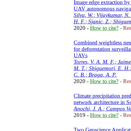
Image edge extraction by a
UAV autonomous naviga
Silva, W.; Vijaykumar, N.
H. F.; Sjanic, Z.; Shigue
2020 -
How to cite?
-
Res
Combined weightless neu
for deforestation surveill
UAVs
Torres, V. A. M. F.; Jaime
M. T.; Shiguemori, E. H.
C. B.; Braga, A. P.
2020 -
How to cite?
-
Res
Climate precipitation pre
network architecture in S
Anochi, J. A.; Campos Ve
2019 -
How to cite?
-
Res
Two Geoscience Applicat