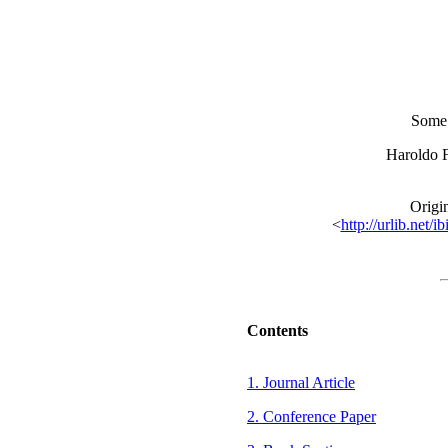
Some 
Haroldo 
Origi
<
http://urlib.n
Contents
1. Journal Article
2. Conference Paper