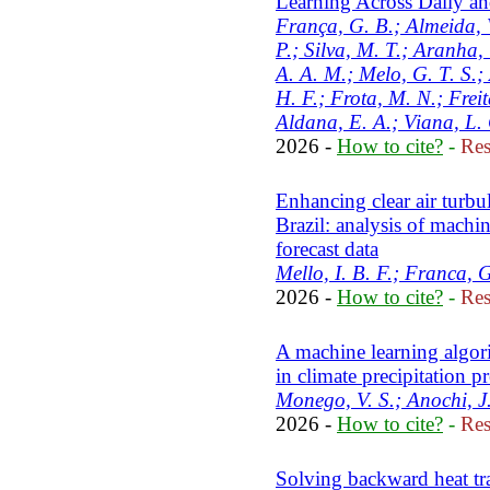
Learning Across Daily a
França, G. B.; Almeida, 
P.; Silva, M. T.; Aranha, 
A. A. M.; Melo, G. T. S.
H. F.; Frota, M. N.; Frei
Aldana, E. A.; Viana, L.
2026 -
How to cite?
-
Res
Enhancing clear air turbu
Brazil: analysis of machi
forecast data
Mello, I. B. F.; Franca, 
2026 -
How to cite?
-
Res
A machine learning algori
in climate precipitation 
Monego, V. S.; Anochi, J
2026 -
How to cite?
-
Res
Solving backward heat tr