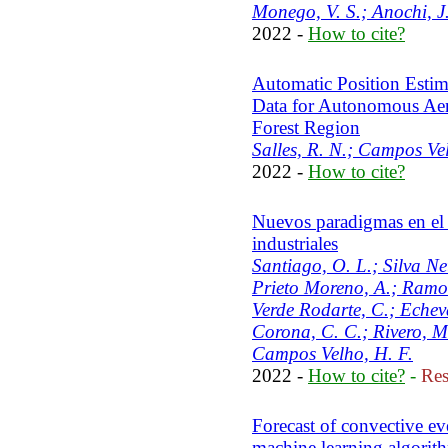
Monego, V. S.; Anochi, J
2022 -
How to cite?
Automatic Position Estim
Data for Autonomous Aer
Forest Region
Salles, R. N.; Campos Ve
2022 -
How to cite?
Nuevos paradigmas en el d
industriales
Santiago, O. L.; Silva Ne
Prieto Moreno, A.; Ramos
Verde Rodarte, C.; Echeva
Corona, C. C.; Rivero, M.
Campos Velho, H. F.
2022 -
How to cite?
-
Res
Forecast of convective e
machine learning algorit