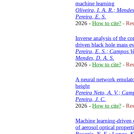
machine learning
Oliveira, I. A. R.; Mende
Pereira, E. S.
2026 -
How to cite?
-
Res
Inverse analysis of the co
driven black hole mass e
Pereira, E. S.; Campos Vel
Mendes, D. A. S.
2026 -
How to cite?
-
Res
A neural network emulato
height
Pereira Neto, A. V.; Cam
Pereira, J. C.
2026 -
How to cite?
-
Res
Machine learning-driven c
of aerosol optical proper
Rosario, N. E.; Longo, K.