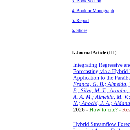
3. Book Section
4. Book or Monograph
5. Report
6. Slides
1. Journal Article
(111)
Integrating Regressive an
Forecasting via a Hybrid
Application to the Paraíb
Franca, G. B.; Almeida, 
P.; Silva, M. T.; Aranha, 
A. A. M.; Almeida, M. V.
N.; Anochi, J. A.; Aldana
2026 -
How to cite?
-
Res
Hybrid Streamflow Fore