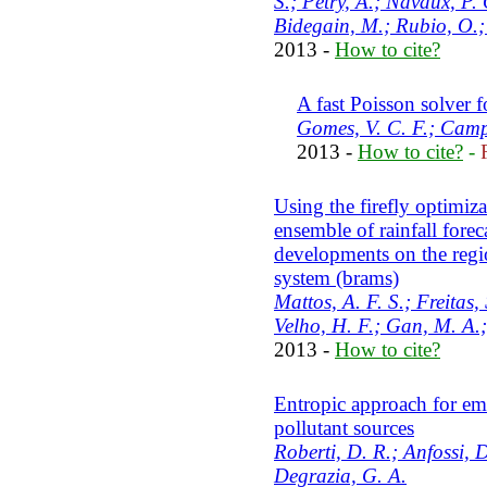
S.; Petry, A.; Navaux, P. 
Bidegain, M.; Rubio, O.; 
2013 -
How to cite?
A fast Poisson solver 
Gomes, V. C. F.; Camp
2013 -
How to cite?
-
Using the firefly optimiz
ensemble of rainfall forec
developments on the reg
system (brams)
Mattos, A. F. S.; Freitas
Velho, H. F.; Gan, M. A.; 
2013 -
How to cite?
Entropic approach for emi
pollutant sources
Roberti, D. R.; Anfossi, 
Degrazia, G. A.