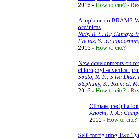
2016 -
How to cite?
-
Res
Acoplamento BRAMS-WW3
oceânicas
Ruiz, R. S. R.; Camayo M
Freitas, S. R.; Innocentini
2016 -
How to cite?
New developments on reco
chlorophyll-a vertical prof
Souto, R. P.; Silva Dias,
Stephany, S.; Kampel, M
2016 -
How to cite?
-
Res
Climate precipitatio
Anochi, J. A.; Campo
2015 -
How to cite?
Self-configuring Two Ty