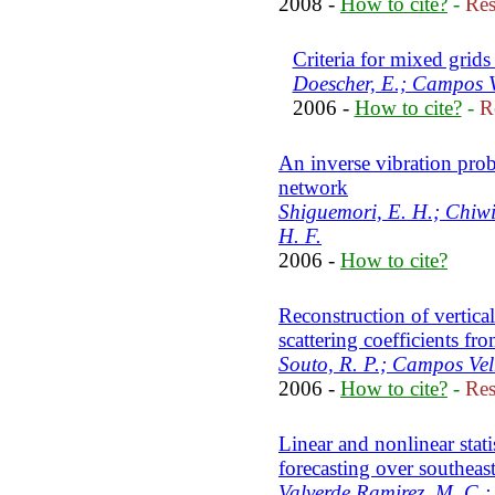
2008 -
How to cite?
-
Res
Criteria for mixed grid
Doescher, E.; Campos V
2006 -
How to cite?
-
R
An inverse vibration prob
network
Shiguemori, E. H.; Chiw
H. F.
2006 -
How to cite?
Reconstruction of vertical
scattering coefficients fr
Souto, R. P.; Campos Vel
2006 -
How to cite?
-
Res
Linear and nonlinear stati
forecasting over southeas
Valverde Ramirez, M. C.; 