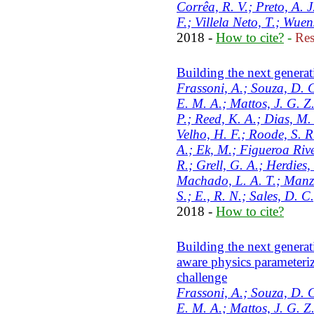
Corrêa, R. V.; Preto, A. 
F.; Villela Neto, T.; Wuen
2018 -
How to cite?
-
Res
Building the next generat
Frassoni, A.; Souza, D. C
E. M. A.; Mattos, J. G. Z.
P.; Reed, K. A.; Dias, M.
Velho, H. F.; Roode, S. R
A.; Ek, M.; Figueroa River
R.; Grell, G. A.; Herdies,
Machado, L. A. T.; Manzi,
S.; E., R. N.; Sales, D. 
2018 -
How to cite?
Building the next generat
aware physics parameteri
challenge
Frassoni, A.; Souza, D. C
E. M. A.; Mattos, J. G. Z.