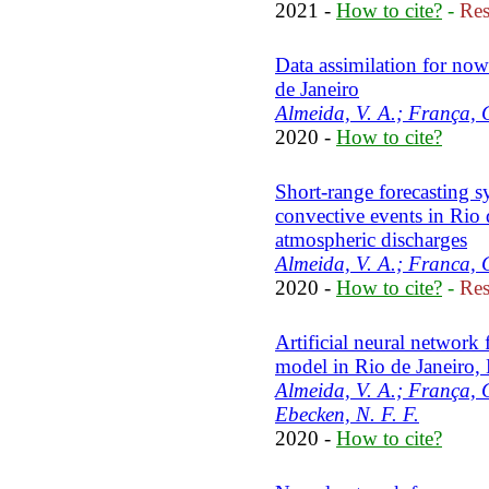
2021 -
How to cite?
-
Res
Data assimilation for now
de Janeiro
Almeida, V. A.; França, 
2020 -
How to cite?
Short-range forecasting s
convective events in Rio 
atmospheric discharges
Almeida, V. A.; Franca, 
2020 -
How to cite?
-
Res
Artificial neural network
model in Rio de Janeiro, 
Almeida, V. A.; França, 
Ebecken, N. F. F.
2020 -
How to cite?