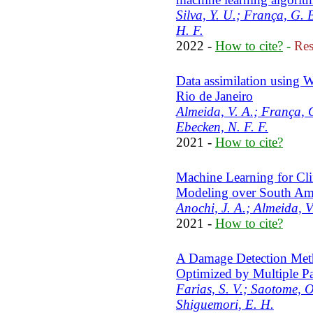
Silva, Y. U.; França, G.
H. F.
2022 -
How to cite?
-
Res
Data assimilation using 
Rio de Janeiro
Almeida, V. A.; França, 
Ebecken, N. F. F.
2021 -
How to cite?
Machine Learning for Clim
Modeling over South Am
Anochi, J. A.; Almeida, 
2021 -
How to cite?
A Damage Detection Met
Optimized by Multiple Pa
Farias, S. V.; Saotome, 
Shiguemori, E. H.