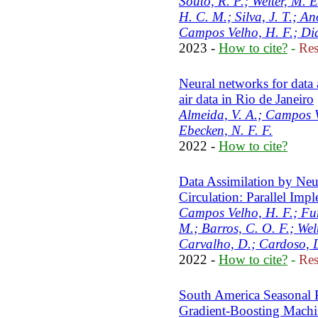
Souto, R. P.; Welter, M. E
H. C. M.; Silva, J. T.; An
Campos Velho, H. F.; Dias
2023 -
How to cite?
-
Res
Neural networks for data 
air data in Rio de Janeiro
Almeida, V. A.; Campos V
Ebecken, N. F. F.
2022 -
How to cite?
Data Assimilation by Ne
Circulation: Parallel Imp
Campos Velho, H. F.; Fur
M.; Barros, C. O. F.; Welt
Carvalho, D.; Cardoso, 
2022 -
How to cite?
-
Res
South America Seasonal P
Gradient-Boosting Mach