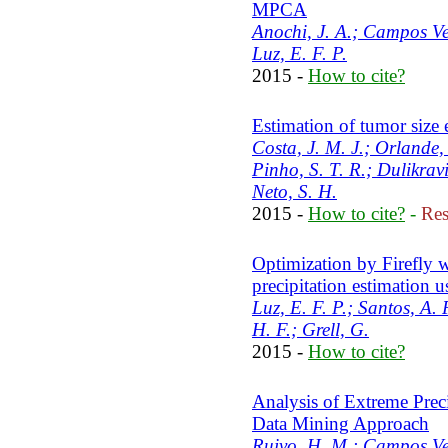
MPCA
Anochi, J. A.; Campos Ve
Luz, E. F. P.
2015 -
How to cite?
Estimation of tumor size e
Costa, J. M. J.; Orlande,
Pinho, S. T. R.; Dulikrav
Neto, S. H.
2015 -
How to cite?
-
Res
Optimization by Firefly 
precipitation estimatio
Luz, E. F. P.; Santos, A. 
H. F.; Grell, G.
2015 -
How to cite?
Analysis of Extreme Prec
Data Mining Approach
Ruivo, H. M.; Campos Vel