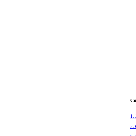
Co
1. 
2.