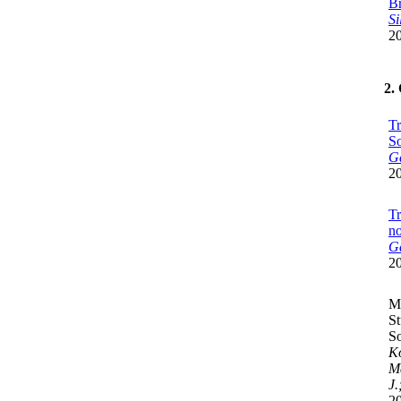
Br
Si
2
2.
Tr
S
Ga
2
Tr
n
Ga
2
Ma
S
So
Ko
Ma
J.
2