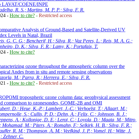
o LAVAT/COENE/INPE
delha, R. S.; Martins, M. P. P.; Silva, F. R.
024 -
How to cite?
-
Restricted access
mparative Analysis of Ground-Based and Satellite-Derived UV
dex Levels in Natal, Brazil
is, G. C. G.; Bencherif, H.; Silva, R.; Vaz Peres, L.; Reis, M. A. G.;
nheiro, D. K.; Silva, F. R.; Lamy, K.; Portafaix, T.
024 -
How to cite?
aracterizing ozone throughout the atmospheric column over the
opical Andes from in situ and remote sensing observations
zorla, M.; Parra, R.; Herrera, E.; Silva, F. R.
021 -
How to cite?
-
Restricted access
OPOMI tropospheric ozone column data: geophysical assessment
nd comparison to ozonesondes, GOME-2B and OMI
bert, D.; Heue, K.-P.; Lambert, J.-C.; Verhoelst, T.; Allaart, M.;
mpernolle, S.; Cullis, P. D.; Dehn, A.; Felix, C.; Johnson, B. J.;
ppens, A.; Kollonige, D. E.; Lerot, C.; Loyola, D.; Maata, M.; Mitro,
; Mohamad, M.; Piters, A.; Romahn, F.; Selkirk, H. B.; Silva, F. R.;
auffer, R. M.; Thompson, A. M.; Veefkind, J. P.; Vomel, H.; Witte, J.
; Zehner, C.