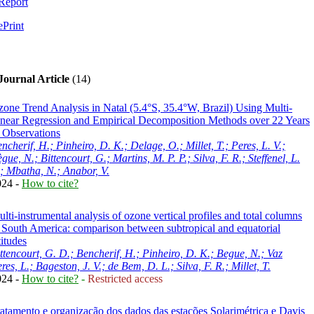
 Report
ePrint
 Journal Article
(14)
one Trend Analysis in Natal (5.4°S, 35.4°W, Brazil) Using Multi-
near Regression and Empirical Decomposition Methods over 22 Years
 Observations
ncherif, H.; Pinheiro, D. K.; Delage, O.; Millet, T.; Peres, L. V.;
gue, N.; Bittencourt, G.; Martins, M. P. P.; Silva, F. R.; Steffenel, L.
; Mbatha, N.; Anabor, V.
024 -
How to cite?
lti-instrumental analysis of ozone vertical profiles and total columns
 South America: comparison between subtropical and equatorial
titudes
ttencourt, G. D.; Bencherif, H.; Pinheiro, D. K.; Begue, N.; Vaz
res, L.; Bageston, J. V.; de Bem, D. L.; Silva, F. R.; Millet, T.
024 -
How to cite?
-
Restricted access
atamento e organização dos dados das estações Solarimétrica e Davis