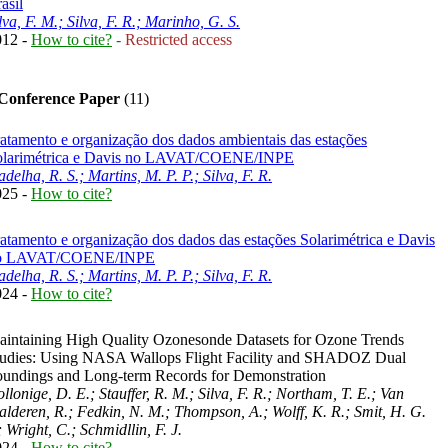
asil
lva, F. M.; Silva, F. R.; Marinho, G. S.
012 -
How to cite?
-
Restricted access
 Conference Paper
(11)
atamento e organização dos dados ambientais das estações
olarimétrica e Davis no LAVAT/COENE/INPE
delha, R. S.; Martins, M. P. P.; Silva, F. R.
025 -
How to cite?
atamento e organização dos dados das estações Solarimétrica e Davis
o LAVAT/COENE/INPE
delha, R. S.; Martins, M. P. P.; Silva, F. R.
024 -
How to cite?
intaining High Quality Ozonesonde Datasets for Ozone Trends
tudies: Using NASA Wallops Flight Facility and SHADOZ Dual
undings and Long-term Records for Demonstration
llonige, D. E.; Stauffer, R. M.; Silva, F. R.; Northam, T. E.; Van
lderen, R.; Fedkin, N. M.; Thompson, A.; Wolff, K. R.; Smit, H. G.
; Wright, C.; Schmidllin, F. J.
024 -
How to cite?