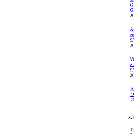
D
G.
2
An
en
S
2
Va
e
S
2
A
Ol
2
3.
Tr