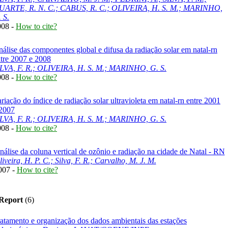
UARTE, R. N. C.; CABUS, R. C.; OLIVEIRA, H. S. M.; MARINHO,
 S.
008 -
How to cite?
álise das componentes global e difusa da radiação solar em natal-rn
tre 2007 e 2008
ILVA, F. R.; OLIVEIRA, H. S. M.; MARINHO, G. S.
008 -
How to cite?
riação do índice de radiação solar ultravioleta em natal-rn entre 2001
 2007
ILVA, F. R.; OLIVEIRA, H. S. M.; MARINHO, G. S.
008 -
How to cite?
nálise da coluna vertical de ozônio e radiação na cidade de Natal - RN
iveira, H. P. C.; Silva, F. R.; Carvalho, M. J. M.
007 -
How to cite?
 Report
(6)
atamento e organização dos dados ambientais das estações