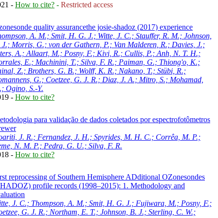
021 -
How to cite?
-
Restricted access
onesonde quality assurancethe josie-shadoz (2017) experience
ompson, A. M.; Smit, H. G. J.; Witte, J. C.; Stauffer, R. M.; Johnson,
 J.; Morris, G.; von der Gathern, P.; Van Malderen, R.; Davies, J.;
ters, A.; Allaart, M.; Posny, F.; Kivi, R.; Cullis, P.; Anh, N. T. H.;
rrales, E.; Machinini, T.; Silva, F. R.; Paiman, G.; Thiong'o, K.;
inal, Z.; Brothers, G. B.; Wolff, K. R.; Nakano, T.; Stübi, R.;
mannens, G.; Coetzee, G. J. R.; Diaz, J. A.; Mitro, S.; Mohamad,
; Ogino, S.-Y.
019 -
How to cite?
todologia para validação de dados coletados por espectrofotômetros
rewer
ariti, J. R.; Fernandez, J. H.; Spyrides, M. H. C.; Corrêa, M. P.;
me, N. M. P.; Pedra, G. U.; Silva, F. R.
018 -
How to cite?
rst reprocessing of Southern Hemisphere ADditional OZonesondes
SHADOZ) profile records (1998–2015): 1. Methodology and
aluation
tte, J. C.; Thompson, A. M.; Smit, H. G. J.; Fujiwara, M.; Posny, F.;
etzee, G. J. R.; Northam, E. T.; Johnson, B. J.; Sterling, C. W.;