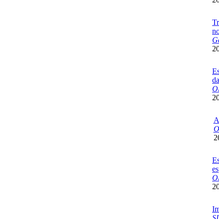
Tr
n
Ga
2
Es
da
Ol
2
A
O
2
Es
es
Ol
2
Im
SI