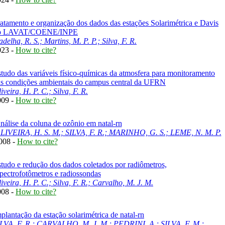
atamento e organização dos dados das estações Solarimétrica e Davis
o LAVAT/COENE/INPE
delha, R. S.; Martins, M. P. P.; Silva, F. R.
023 -
How to cite?
tudo das variáveis físico-químicas da atmosfera para monitoramento
s condições ambientais do campus central da UFRN
iveira, H. P. C.; Silva, F. R.
009 -
How to cite?
nálise da coluna de ozônio em natal-rn
LIVEIRA, H. S. M.; SILVA, F. R.; MARINHO, G. S.; LEME, N. M. P.
008 -
How to cite?
tudo e redução dos dados coletados por radiômetros,
pectrofotômetros e radiossondas
iveira, H. P. C.; Silva, F. R.; Carvalho, M. J. M.
008 -
How to cite?
plantação da estação solarimétrica de natal-rn
LVA, F. R.; CARVALHO, M. J. M.; PEDRINI, A.; SILVA, F. M.;