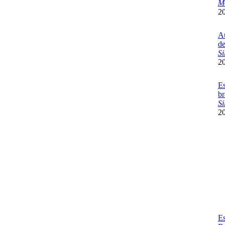
Mo
2
Au
de
Si
2
Es
br
Si
2
Es