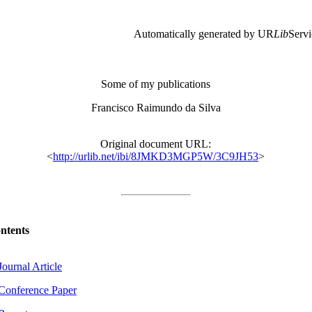
Automatically generated by UR
Lib
Servi
Some of my publications
Francisco Raimundo da Silva
Original document URL:
<
http://urlib.net/ibi/8JMKD3MGP5W/3C9JH53
>
ntents
Journal Article
 Conference Paper