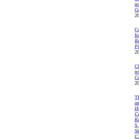
n
Ga
2
Co
In
Re
Pi
2
Ch
tr
Ca
2
TR
a
Hu
Co
Ke
S.
St
C.