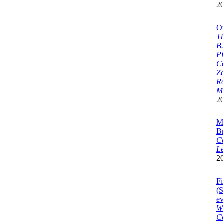
2
Oz
Th
B.
Pi
Co
Za
Ro
M.
2
Me
B
Co
Le
2
Fi
(
ev
Wi
Co