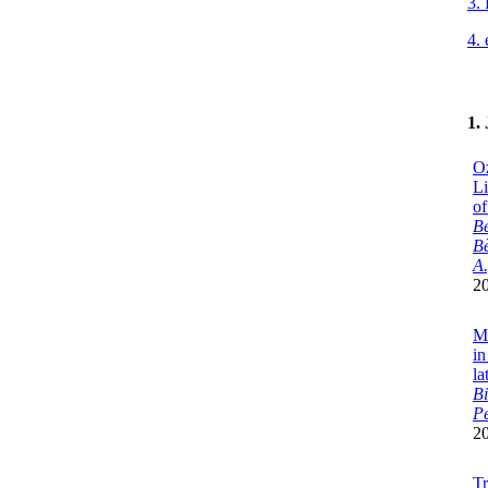
3.
4. 
1.
Oz
Li
of
Be
Bè
A.
2
Mu
in
la
Bi
Pe
2
Tr