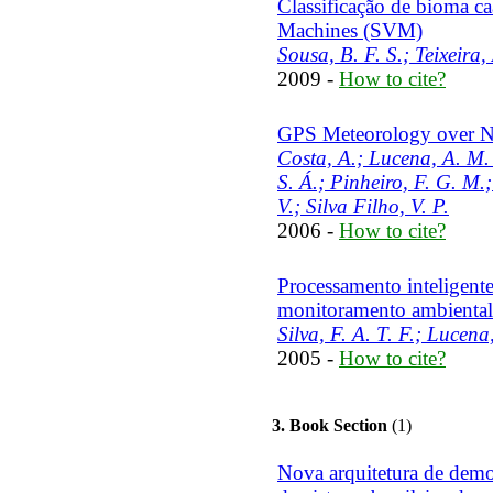
Classificação de bioma c
Machines (SVM)
Sousa, B. F. S.; Teixeira, 
2009 -
How to cite?
GPS Meteorology over Nor
Costa, A.; Lucena, A. M.
S. Á.; Pinheiro, F. G. M.; 
V.; Silva Filho, V. P.
2006 -
How to cite?
Processamento inteligente
monitoramento ambiental
Silva, F. A. T. F.; Lucena
2005 -
How to cite?
3. Book Section
(1)
Nova arquitetura de demod