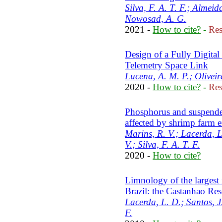
Silva, F. A. T. F.; Almei
Nowosad, A. G.
2021 -
How to cite?
-
Res
Design of a Fully Digit
Telemetry Space Link
Lucena, A. M. P.; Oliveira
2020 -
How to cite?
-
Res
Phosphorus and suspende
affected by shrimp farm e
Marins, R. V.; Lacerda, L
V.; Silva, F. A. T. F.
2020 -
How to cite?
Limnology of the largest m
Brazil: the Castanhao Res
Lacerda, L. D.; Santos, J.
F.