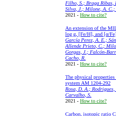
Filho, S.; Braga Ribas, 
Silva, J.; Milone, A. C.;
2021 -
How to cite?
An extension of the MIL
log g, [Fe/H], and [α/Fe
García Perez, A. E.; Sán
Allende Prieto, C.; Milo
Gorgas, J.; Falcón-Barr
Cacho, R.
2021 -
How to cite?
The physical properties 
system AM 1204-292
Rosa, D. A.; Rodrigues, 
Carvalho, S.
2021 -
How to cite?
Carbon, isotopic ratio C