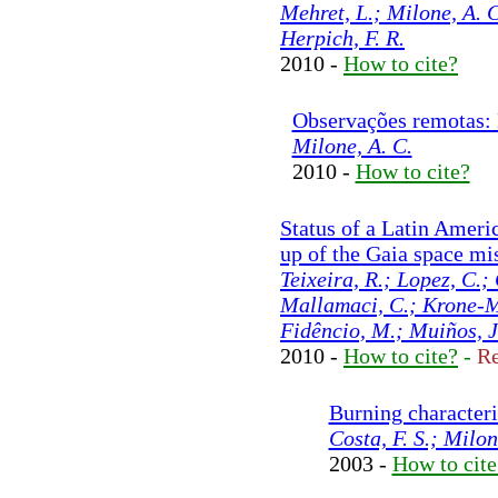
Mehret, L.; Milone, A. C
Herpich, F. R.
2010 -
How to cite?
Observações remotas:
Milone, A. C.
2010 -
How to cite?
Status of a Latin Americ
up of the Gaia space mi
Teixeira, R.; Lopez, C.; 
Mallamaci, C.; Krone-Ma
Fidêncio, M.; Muiños, J.
2010 -
How to cite?
-
Re
Burning characteri
Costa, F. S.; Milon
2003 -
How to cite