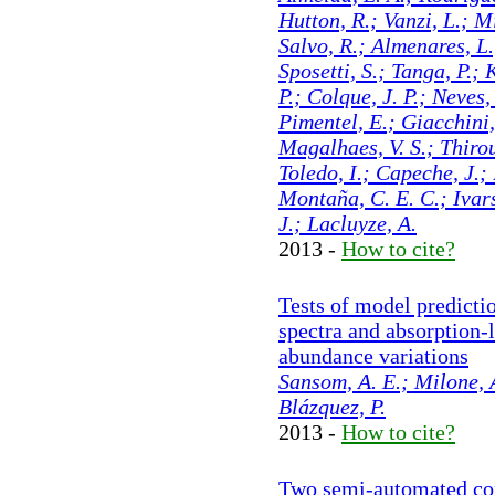
Hutton, R.; Vanzi, L.; M
Salvo, R.; Almenares, L.
Sposetti, S.; Tanga, P.; 
P.; Colque, J. P.; Neves,
Pimentel, E.; Giacchini,
Magalhaes, V. S.; Thirou
Toledo, I.; Capeche, J.; 
Montaña, C. E. C.; Ivars
J.; Lacluyze, A.
2013 -
How to cite?
Tests of model predictio
spectra and absorption-l
abundance variations
Sansom, A. E.; Milone, 
Blázquez, P.
2013 -
How to cite?
Two semi-automated com