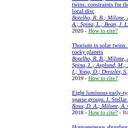
twins: constraints for t
local disc
Botelho, R. B.; Milone, 
A.; Spina, L.; Bean, J. L
2020 -
How to cite?
Thorium in solar twins: 
rocky planets
Botelho, R. B.; Milone, 
Spina, L.; Asplund, M.; 
I.; Yong, D.; Dreizler, S
2019 -
How to cite?
Eight luminous early-ty
sparse groups. I. Stella
Rosa, D. A.; Milone, A. 
2018 -
How to cite?
-
Re
Homogeneous abundance