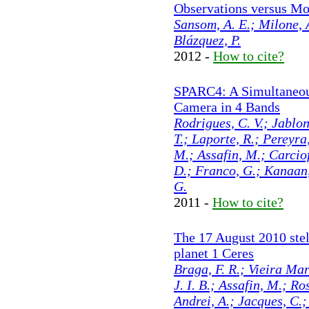
Observations versus Mo
Sansom, A. E.; Milone, 
Blázquez, P.
2012 -
How to cite?
SPARC4: A Simultaneou
Camera in 4 Bands
Rodrigues, C. V.; Jablons
T.; Laporte, R.; Pereyra
M.; Assafin, M.; Carciofi
D.; Franco, G.; Kanaan, 
G.
2011 -
How to cite?
The 17 August 2010 stel
planet 1 Ceres
Braga, F. R.; Vieira Mar
J. I. B.; Assafin, M.; Ro
Andrei, A.; Jacques, C.;