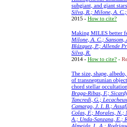
subgiant, and giant star
Silva, R.; Milone, A. C.
2015 -
How to cite?
Making MILES better fo
Milone, A. C.; Sansom, 
Blázquez, P.; Allende Pr
Silva, R.
2014 -
How to cite?
-
Re
The size, shape, albedo,
of transneptunian objec
chord stellar occultatio
Braga-Ribas, F.; Sicardy,
Tancredi, G.; Lecacheux,
Camargo, J. I. B.; Assaf
Colas, F.; Morales, N.;
A.; Unda-Sanzana, E.; R
Almeida, L. A.; Rodrigue