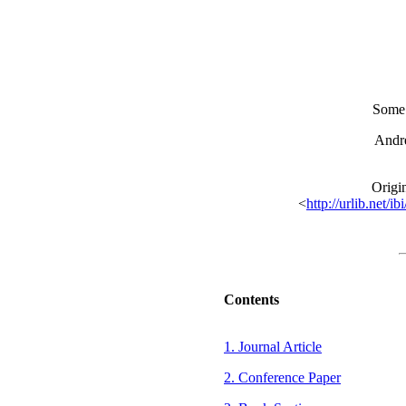
Some 
Andre
Origi
<
http://urlib.n
Contents
1. Journal Article
2. Conference Paper