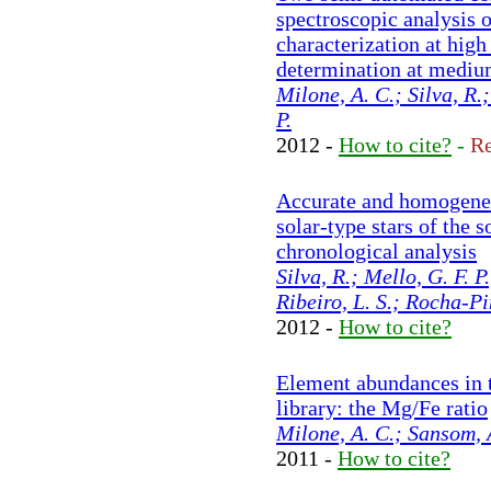
spectroscopic analysis o
characterization at hig
determination at mediu
Milone, A. C.; Silva, R
P.
2012 -
How to cite?
-
Re
Accurate and homogeneo
solar-type stars of the
chronological analysis
Silva, R.; Mello, G. F. P
Ribeiro, L. S.; Rocha-Pi
2012 -
How to cite?
Element abundances in t
library: the Mg/Fe ratio
Milone, A. C.; Sansom, 
2011 -
How to cite?