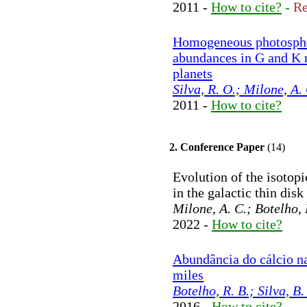
2011 -
How to cite?
-
Re
Homogeneous photosphe
abundances in G and K n
planets
Silva, R. O.; Milone, A.
2011 -
How to cite?
2. Conference Paper
(14)
Evolution of the isotop
in the galactic thin dis
Milone, A. C.; Botelho,
2022 -
How to cite?
Abundância do cálcio na
miles
Botelho, R. B.; Silva, B.
2016 -
How to cite?