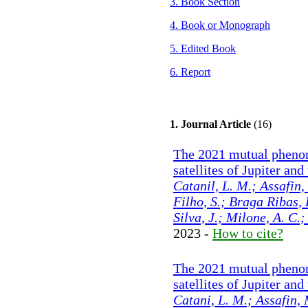
3. Book Section
4. Book or Monograph
5. Edited Book
6. Report
1. Journal Article
(16)
The 2021 mutual phenom
satellites of Jupiter and
Catanil, L. M.; Assafin
Filho, S.; Braga Ribas, 
Silva, J.; Milone, A. C.;
2023 -
How to cite?
The 2021 mutual phenom
satellites of Jupiter and
Catani, L. M.; Assafin,