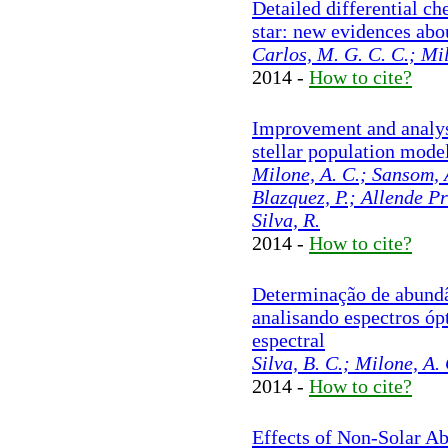
Detailed differential ch
star: new evidences abo
Carlos, M. G. C. C.; Mil
2014 -
How to cite?
Improvement and analysi
stellar population mode
Milone, A. C.; Sansom, 
Blazquez, P.; Allende Pr
Silva, R.
2014 -
How to cite?
Determinação de abundâ
analisando espectros óp
espectral
Silva, B. C.; Milone, A. 
2014 -
How to cite?
Effects of Non-Solar Ab