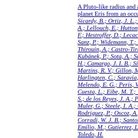
A Pluto-like radius and 
planet Eris from an occu
Sicardy, B.; Ortiz, J. L.
A.; Lellouch, E.; Hutton
F.; Hestroffer, D.; Leca
Sanz, P.; Widemann, T.; 
Thirouin, A.; Castro-Tir
Kubánek, P.; Sota, A.; S
H.; Camargo, J. I. B.; S
Martins, R. V.; Gillon, M
Harlingten, C.; Saravia,
Melendo, E. G.; Peris, V
Cuesta, L.; Eibe, M. T.;
S.; de los Reyes, J. A.; 
Muler, G.; Steele, I. A.
Rodriguez, P.; Oscoz, A.
Corradi, W. J. B.; Santos
Emílio, M.; Gutierrez, 
Toledo, H.