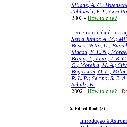
Milone, A. C.; Wuensche,
Jablonski, F. J.; Cecatto,
2003 -
How to cite?
Terceira escola do espa
Serra Júnior, A. M.; Milo
Bastos Netto, D.; Barcel
Macau, E. E. N.; Moraes
Braga, J.; Leite, J. B. C
O.; Moreira, M. A.; Silva
Bogossian, O. L.; Milani
R. L. R.; Sereno, S. E. A
Schulz, W.
2002 -
How to cite?
-
Re
5. Edited Book
(3)
Introdução à Astron